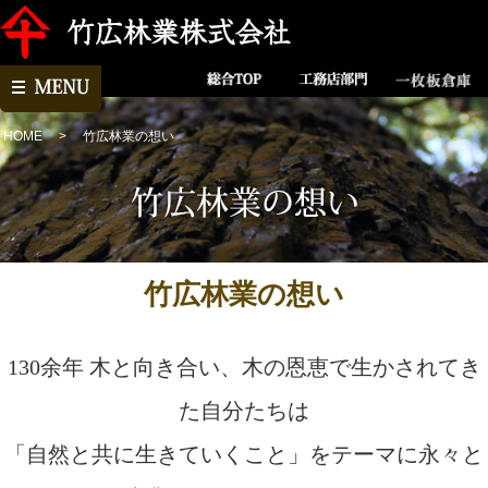
HOME
竹広林業の想い
竹広林業の想い
130余年 木と向き合い、木の恩恵で生かされてき
た自分たちは
「自然と共に生きていくこと」をテーマに永々と