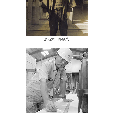
廣石太一郎創業